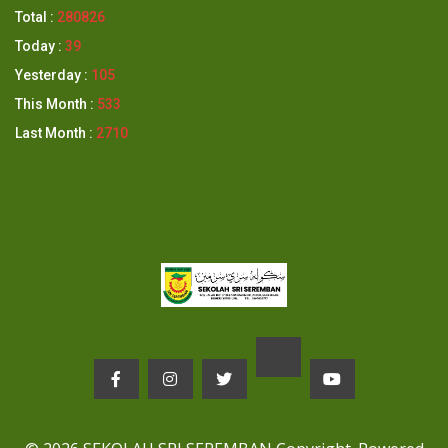
Total :
280826
Today :
39
Yesterday :
105
This Month :
533
Last Month :
2710